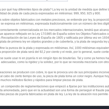
 y por qué hay diferentes tipos de plata? La ley es la unidad de medida que define l
ntidad de plata de cada pieza expresadas en milésimas: 999, 950, 925 y 800.
 sobre objetos fabricados con metales preciosos, se entiende por ley, la proporci
n se expresa en milésimas, expresada tradicionalmente con un número de tres dígit
correctamente comercializada en los mercados internacionales, tendrá que alcanza
 que aparece reflejado en la Ley 17/1985 de España sobre los Objetos Fabricados c
a Recopilación de las Leyes de España de 1805 y ratificada por última vez en 1934
lata de primera ley en objetos grandes y de cubertería, y la plata de segunda ley
ine la pureza de la plata y expresada en milésimas. Así, 1000 milésimas equivalen
proporción de plata será del 92,2 por ciento y el resto, por lo general, suele cont
 se suele usar ni en joyería ni en ningún tipo de bisuterías. Tal y como ya hemos hab
adecuadas, como la rigidez y la solidez, por lo que se necesita mezclarla con otr
leaciones se producen con cobre, lo que le provoca uno de sus principales inconve
al cabo de cierto tiempo de uso, la pieza de plata toma un color negro. Aunque hoy 
muchos métodos fáciles y rápidos para limpiar piezas de plata.
co, un compendio de reglamentaciones que empezó a fijarse por las instituciones au
 amonedada, pero que en la actualidad son una forma de perseguir el fraude para d
as piezas de joyería fabricadas en plata de ley. La ley de la aleación nos permite