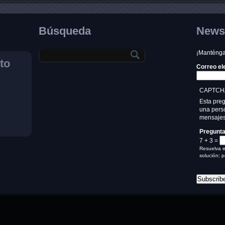
Búsqueda
Newsl
¡Manténgas
to
Correo el
CAPTCH
Esta pre
una perso
mensajes
Pregunt
7 + 3 =
Resuelva e
solución; p