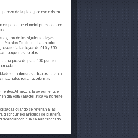
a pureza de la plata, por eso existen
ón en peso que el metal precioso puro
os.
r alguna de las siguientes leyes:
on Metales Preciosos. La anterior
, reconocía las leyes de 916 y 750
 para pequeños objetos.
 a una pieza de plata 100 por cien
ener cobre.
lado en anteriores artículos, la plata
os materiales para hacerla más
nientes. Al mezclarla se aumenta el
en día esta característica ya no tiene
torizadas cuando se referían a las
istinguir los artículos de bisutería
 diferenciar con qué se han fabricado.