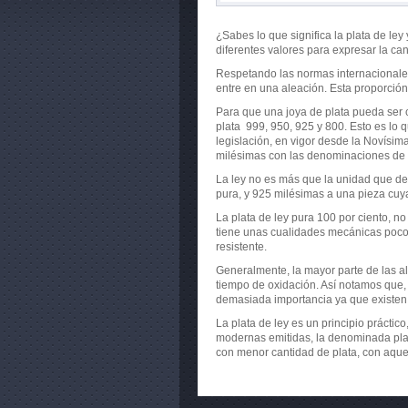
¿Sabes lo que significa la plata de ley
diferentes valores para expresar la ca
Respetando las normas internacionales
entre en una aleación. Esta proporció
Para que una joya de plata pueda ser 
plata 999, 950, 925 y 800. Esto es lo
legislación, en vigor desde la Novísim
milésimas con las denominaciones de p
La ley no es más que la unidad que def
pura, y 925 milésimas a una pieza cuya 
La plata de ley pura 100 por ciento, no
tiene unas cualidades mecánicas poco 
resistente.
Generalmente, la mayor parte de las a
tiempo de oxidación. Así notamos que, 
demasiada importancia ya que existen 
La plata de ley es un principio prácti
modernas emitidas, la denominada plata
con menor cantidad de plata, con aquell