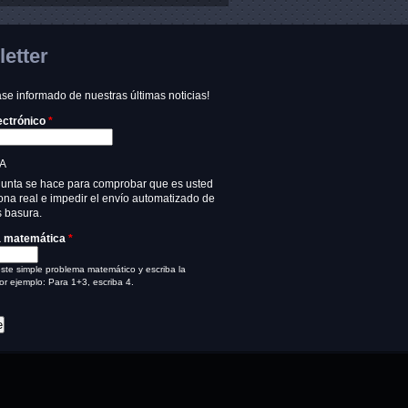
etter
e informado de nuestras últimas noticias!
ectrónico
*
A
gunta se hace para comprobar que es usted
na real e impedir el envío automatizado de
 basura.
a matemática
*
ste simple problema matemático y escriba la
or ejemplo: Para 1+3, escriba 4.