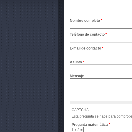
Nombre completo
*
Teléfono de contacto
*
E-mail de contacto
*
Asunto
*
Mensaje
CAPTCHA
Esta pregunta se hace para comproba
Pregunta matemática
*
1 + 3 =