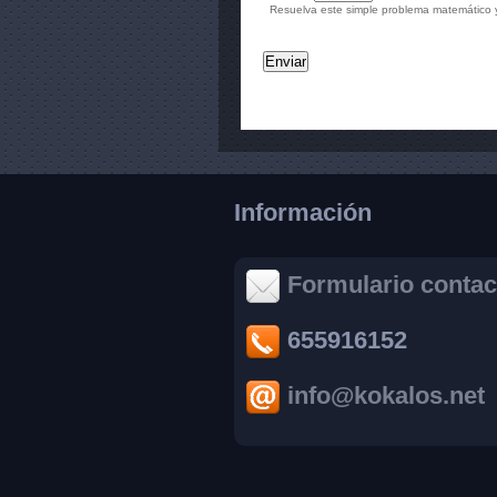
Resuelva este simple problema matemático y 
Información
Formulario contac
655916152
info@kokalos.net