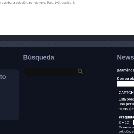
escriba la solución; por ejemplo: Para 1+3, escriba 4.
Búsqueda
Newsl
¡Manténgas
to
Correo el
CAPTCH
Esta pre
una perso
mensajes
Pregunt
3 + 12 =
Resuelva e
solución; p