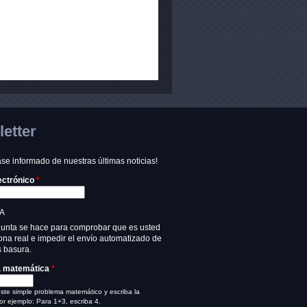
etter
e informado de nuestras últimas noticias!
ectrónico
*
A
gunta se hace para comprobar que es usted
na real e impedir el envío automatizado de
 basura.
a matemática
*
ste simple problema matemático y escriba la
or ejemplo: Para 1+3, escriba 4.