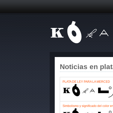
Noticias en plat
PLATA DE LEY PARA LA MERCED
Simbolismo y significado del color en 