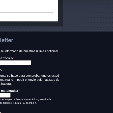
etter
e informado de nuestras últimas noticias!
ectrónico
*
A
gunta se hace para comprobar que es usted
na real e impedir el envío automatizado de
 basura.
a matemática
*
ste simple problema matemático y escriba la
or ejemplo: Para 1+3, escriba 4.