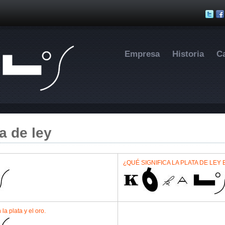
Pasar al contenido principal
Empresa
Historia
C
a de ley
¿QUÉ SIGNIFICA LA PLATA DE LEY
la plata y el oro.