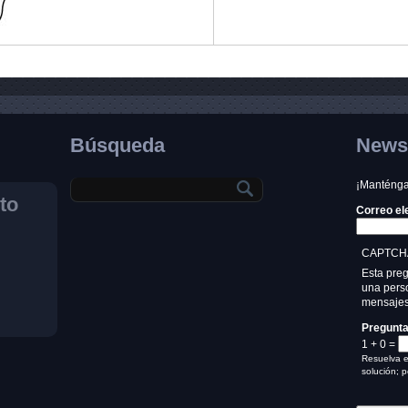
Búsqueda
Newsl
¡Manténgas
to
Correo el
CAPTCH
Esta pre
una perso
mensajes
Pregunt
1 + 0 =
Resuelva e
solución; p